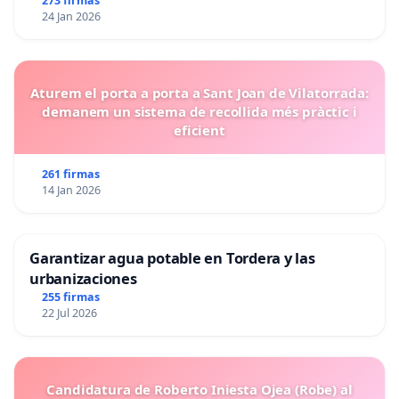
273 firmas
24 Jan 2026
Aturem el porta a porta a Sant Joan de Vilatorrada:
demanem un sistema de recollida més pràctic i
eficient
261 firmas
14 Jan 2026
Garantizar agua potable en Tordera y las
urbanizaciones
255 firmas
22 Jul 2026
Candidatura de Roberto Iniesta Ojea (Robe) al