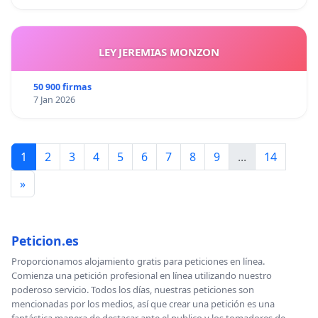
LEY JEREMIAS MONZON
50 900 firmas
7 Jan 2026
1
2
3
4
5
6
7
8
9
...
14
»
Peticion.es
Proporcionamos alojamiento gratis para peticiones en línea.
Comienza una petición profesional en línea utilizando nuestro
poderoso servicio. Todos los días, nuestras peticiones son
mencionadas por los medios, así que crear una petición es una
fantástica manera de destacar ante el publico y los tomadores de