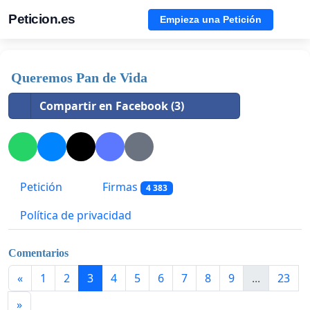
Peticion.es
Empieza una Petición
Queremos Pan de Vida
Compartir en Facebook (3)
Petición
Firmas
4 383
Política de privacidad
Comentarios
«
1
2
3
4
5
6
7
8
9
...
23
»