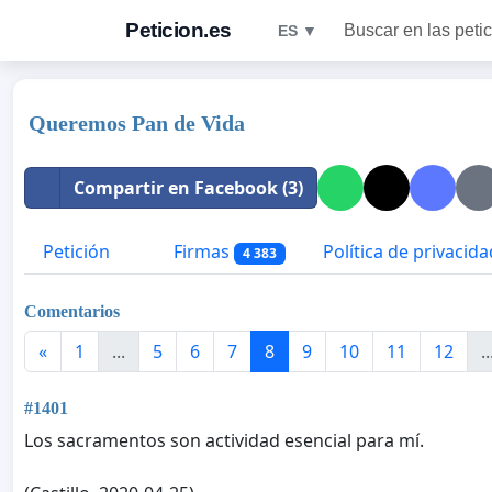
Peticion.es
Buscar en las peti
ES ▼
Queremos Pan de Vida
Compartir en Facebook (3)
Petición
Firmas
Política de privacida
4 383
Comentarios
«
1
...
5
6
7
8
9
10
11
12
..
#1401
Los sacramentos son actividad esencial para mí.