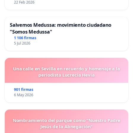
22 Feb 2026
Salvemos Medussa: movimiento ciudadano
"Somos Medussa"
1 106 firmas
5 Jul 2026
Una calle en Sevilla en recuerdo y homenaje a la
periodista Lucrecia Hevia
901 firmas
6 May 2026
Nombramiento del parque como "Nuestro Padre
Jesús de la Abnegación"