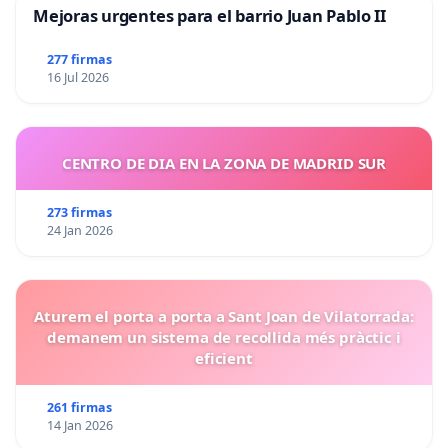
Mejoras urgentes para el barrio Juan Pablo II
277 firmas
16 Jul 2026
CENTRO DE DIA EN LA ZONA DE MADRID SUR
273 firmas
24 Jan 2026
Aturem el porta a porta a Sant Joan de Vilatorrada:
demanem un sistema de recollida més pràctic i
eficient
261 firmas
14 Jan 2026