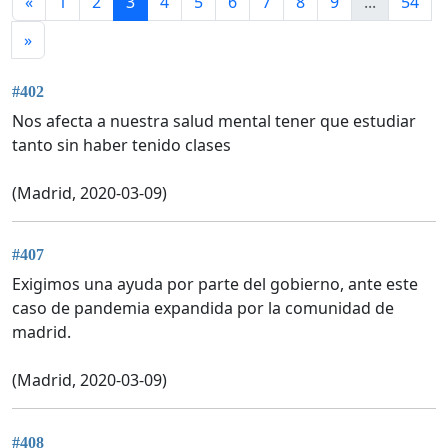
«
1
2
3
4
5
6
7
8
9
...
54
»
#402
Nos afecta a nuestra salud mental tener que estudiar
tanto sin haber tenido clases
(Madrid, 2020-03-09)
#407
Exigimos una ayuda por parte del gobierno, ante este
caso de pandemia expandida por la comunidad de
madrid.
(Madrid, 2020-03-09)
#408