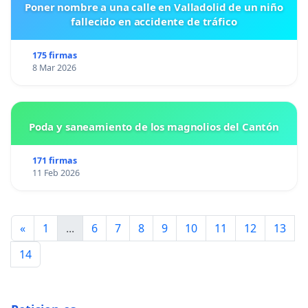
Poner nombre a una calle en Valladolid de un niño
fallecido en accidente de tráfico
175 firmas
8 Mar 2026
Poda y saneamiento de los magnolios del Cantón
171 firmas
11 Feb 2026
«
1
...
6
7
8
9
10
11
12
13
14