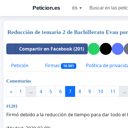
Peticion.es
Buscar en las peti
ES ▼
Reducción de temario 2 de Bachillerato Evau por 
Compartir en Facebook (201)
Petición
Firmas
Política de privacid
10 591
Comentarios
«
1
...
4
5
6
7
8
9
10
11
...
#1201
Firmó debido a la reducción de tiempo para dar todo el