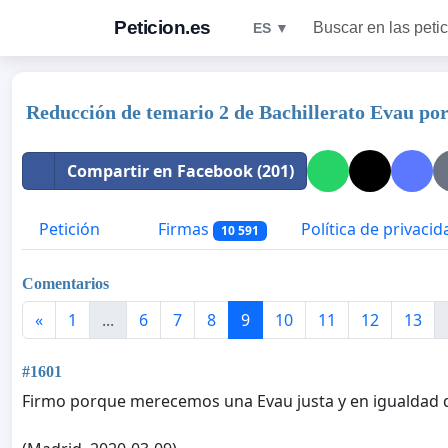
Peticion.es
Buscar en las peti
ES ▼
Reducción de temario 2 de Bachillerato Evau por 
Compartir en Facebook (201)
Petición
Firmas
Política de privacid
10 591
Comentarios
«
1
...
6
7
8
9
10
11
12
13
#1601
Firmo porque merecemos una Evau justa y en igualdad d