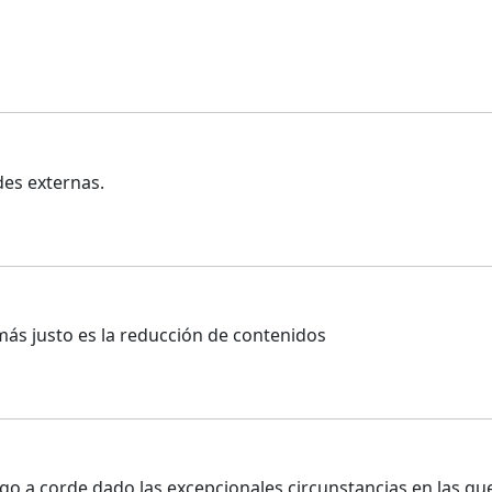
des externas.
más justo es la reducción de contenidos
go a corde dado las excepcionales circunstancias en las q