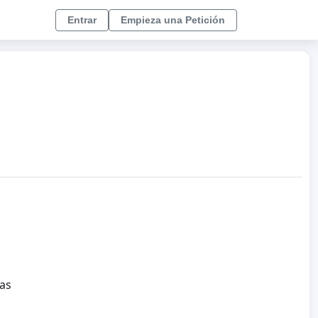
Entrar
Empieza una Petición
das