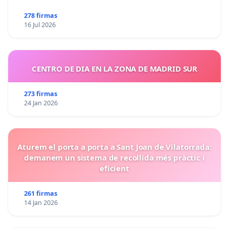
278 firmas
16 Jul 2026
CENTRO DE DIA EN LA ZONA DE MADRID SUR
273 firmas
24 Jan 2026
Aturem el porta a porta a Sant Joan de Vilatorrada:
demanem un sistema de recollida més pràctic i
eficient
261 firmas
14 Jan 2026