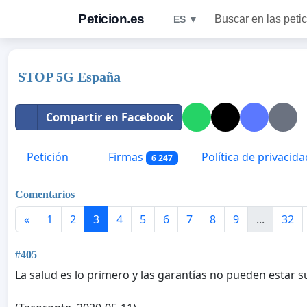
Peticion.es
Buscar en las peti
ES ▼
STOP 5G España
Compartir en Facebook
Petición
Firmas
Política de privacida
6 247
Comentarios
«
1
2
3
4
5
6
7
8
9
...
32
#405
La salud es lo primero y las garantías no pueden estar s