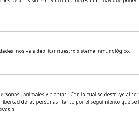
miles de años sin esto y no lo ha necesitado, hay que poner
ades, nos va a debilitar nuestro sistema inmunológico.
rsonas , animales y plantas . Con lo cual se destruye al se
bertad de las personas , tanto por el seguimiento que se ha
evosía .