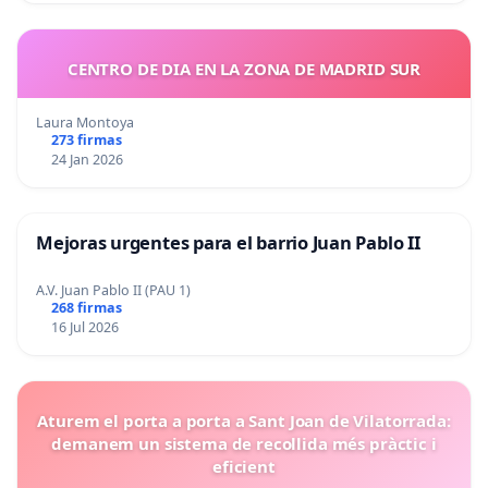
CENTRO DE DIA EN LA ZONA DE MADRID SUR
Laura Montoya
273 firmas
24 Jan 2026
Mejoras urgentes para el barrio Juan Pablo II
A.V. Juan Pablo II (PAU 1)
268 firmas
16 Jul 2026
Aturem el porta a porta a Sant Joan de Vilatorrada:
demanem un sistema de recollida més pràctic i
eficient