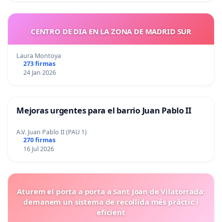
CENTRO DE DIA EN LA ZONA DE MADRID SUR
Laura Montoya
273 firmas
24 Jan 2026
Mejoras urgentes para el barrio Juan Pablo II
A.V. Juan Pablo II (PAU 1)
270 firmas
16 Jul 2026
Aturem el porta a porta a Sant Joan de Vilatorrada:
demanem un sistema de recollida més pràctic i
eficient