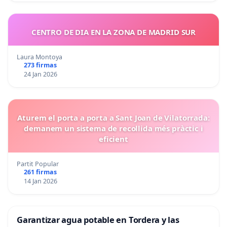
CENTRO DE DIA EN LA ZONA DE MADRID SUR
Laura Montoya
273 firmas
24 Jan 2026
Aturem el porta a porta a Sant Joan de Vilatorrada:
demanem un sistema de recollida més pràctic i
eficient
Partit Popular
261 firmas
14 Jan 2026
Garantizar agua potable en Tordera y las