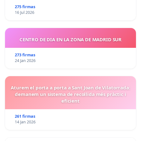
275 firmas
16 Jul 2026
CENTRO DE DIA EN LA ZONA DE MADRID SUR
273 firmas
24 Jan 2026
Aturem el porta a porta a Sant Joan de Vilatorrada:
demanem un sistema de recollida més pràctic i
eficient
261 firmas
14 Jan 2026