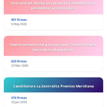
Una calle en Sevilla en recuerdo y homenaje a la
periodista Lucrecia Hevia
901 firmas
6 May 2026
Nombramiento del parque como "Nuestro Padre
Jesús de la Abnegación"
623 firmas
23 Mar 2026
Candidatura La Zentralita Premios Meridiana
570 firmas
20 Jan 2026