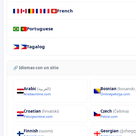
French
Portuguese
Tagalog
🔗 Idiomas con un sitio
Arabic
(العربية)
Bosnian
(bosanski 
Aredaonline.com
Onlinepeticija.com
Croatian
(hrvatski)
Czech
(Čeština)
Peticijeonline.com
Petice.com
Finnish
(suomi)
Georgian
(ქართუ