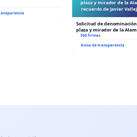
plaza y mirador de la A
recuerdo de Javier Vall
transparencia
“Mazinger”
Solicitud de denominación
plaza y mirador de la Ala
recuerdo de Javier Vallejo
560 firmas
“Mazinger”
Aviso de transparencia