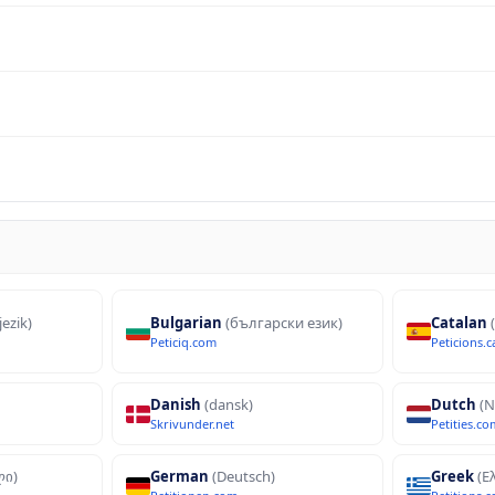
jezik)
Bulgarian
(български език)
Catalan
Peticiq.com
Peticions.c
Danish
(dansk)
Dutch
(N
Skrivunder.net
Petities.co
ლი)
German
(Deutsch)
Greek
(Ε