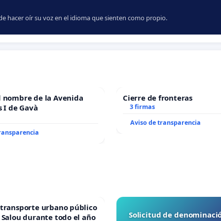
e hacer oír su voz en el idioma que sienten como propio.
l nombre de la Avenida
Cierre de fronteras
s I de Gavà
3 firmas
Aviso de transparencia
transparencia
transporte urbano público
Solicitud de denominaci
 Salou durante todo el año