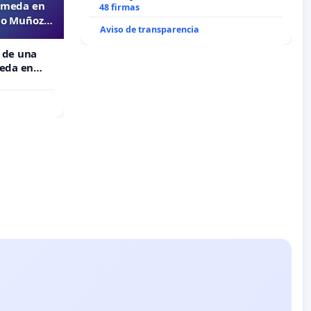
lameda en
48 firmas
ejo Muñoz
Aviso de transparencia
 de una
meda en
 Muñoz