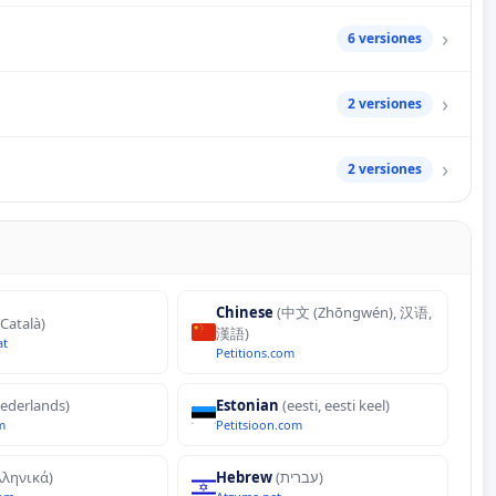
6 versiones
2 versiones
2 versiones
Chinese
(中文 (Zhōngwén), 汉语,
(Català)
漢語)
at
Petitions.com
ederlands)
Estonian
(eesti, eesti keel)
m
Petitsioon.com
λληνικά)
Hebrew
(עברית)