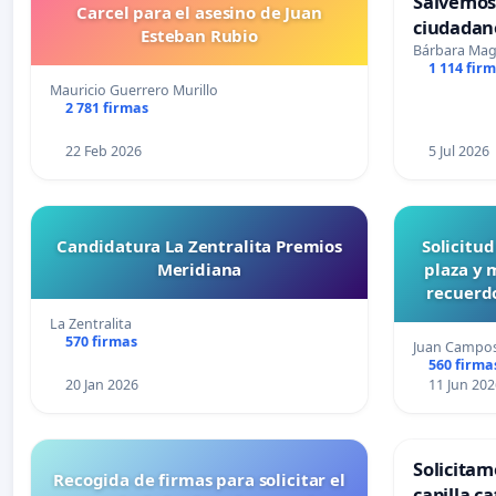
Salvemos
Carcel para el asesino de Juan
ciudadan
Esteban Rubio
Bárbara Ma
1 114 fir
Mauricio Guerrero Murillo
2 781 firmas
22 Feb 2026
5 Jul 2026
Candidatura La Zentralita Premios
Solicitu
Meridiana
plaza y 
recuerdo
La Zentralita
570 firmas
Juan Campo
560 firma
20 Jan 2026
11 Jun 202
Solicitam
Recogida de firmas para solicitar el
capilla ca