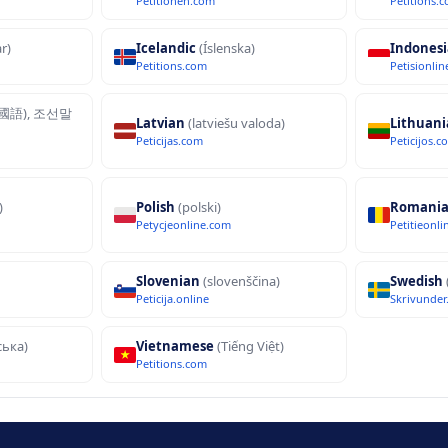
Petitionen.com
Petitions.
r)
Icelandic
(Íslenska)
Indones
Petitions.com
Petisionli
國語), 조선말
Latvian
(latviešu valoda)
Lithuan
Peticijas.com
Peticijos.c
)
Polish
(polski)
Romani
Petycjeonline.com
Petitieonl
Slovenian
(slovenščina)
Swedish
Peticija.online
Skrivunder
ська)
Vietnamese
(Tiếng Việt)
Petitions.com