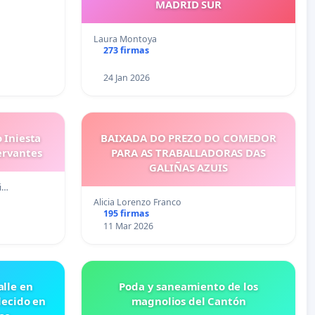
MADRID SUR
Laura Montoya
273 firmas
24 Jan 2026
 Iniesta
BAIXADA DO PREZO DO COMEDOR
ervantes
PARA AS TRABALLADORAS DAS
GALIÑAS AZUIS
i…
Alicia Lorenzo Franco
195 firmas
11 Mar 2026
lle en
Poda y saneamiento de los
lecido en
magnolios del Cantón