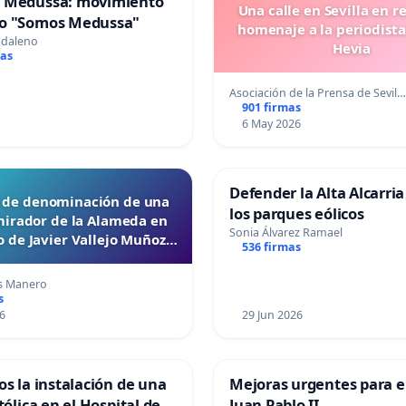
 Medussa: movimiento
Una calle en Sevilla en r
o "Somos Medussa"
homenaje a la periodista
gdaleno
Hevia
mas
Asociación de la Prensa de Sevil…
901 firmas
6 May 2026
Defender la Alta Alcarria
d de denominación de una
los parques eólicos
mirador de la Alameda en
Sonia Álvarez Ramael
 de Javier Vallejo Muñoz
536 firmas
“Mazinger”
s Manero
s
6
29 Jun 2026
os la instalación de una
Mejoras urgentes para el
tólica en el Hospital de
Juan Pablo II