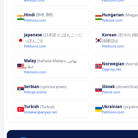
Adressit.com
Petitions.com
Hindi
(हिन्दी, हिंदी)
Hungarian
(Magya
Petitions.com
Peticiok.com
Japanese
(日本語 (にほんご／に
Korean
(한국어 (韓
っぽんご))
(朝鮮語))
Petitions.com
Petitions.com
Malay
(bahasa Melayu, بهاس
Norwegian
(Norsk
ملايو‎)
Opprop.net
Petitions.com
Serbian
(српски језик)
Slovak
(slovenčina)
Peticije.online
Peticie.com
Turkish
(Türkçe)
Ukrainian
(україн
Imzakampanyasi.net
Petitions.com