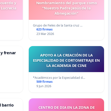
ecuerdo y
Nombramiento del parque como
 Lucrecia
"Nuestro Padre Jesús de la
Abnegación"
Grupo de Fieles de la Santa cruz …
623 firmas
23 Mar 2026
 y frenar
APOYO A LA CREACIÓN DE LA
ESPECIALIDAD DE CORTOMETRAJE EN
LA ACADEMIA DE CINE
*Académicxs por la Especialidad d…
509 firmas
9 Jun 2026
 barrio
CENTRO DE DIA EN LA ZONA DE