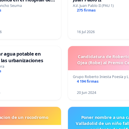
Sancho Seuma
A.V. Juan Pablo II (PAU 1)
s
275 firmas
6
16 Jul 2026
ar agua potable en
Candidatura de Roberto
 las urbanizaciones
Ojea (Robe) al Premio C
era
s
Grupo Roberto Iniesta Poesía y L
4 194 firmas
6
20 Jun 2024
lacion de un rocodromo
Poner nombre a una ca
Valladolid de un niño fal