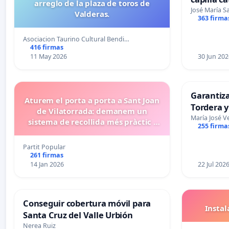
arreglo de la plaza de toros de
Alcañiz
José María 
Valderas.
363 firma
Asociacion Taurino Cultural Bendi…
416 firmas
11 May 2026
30 Jun 202
Garantiz
Aturem el porta a porta a Sant Joan
Tordera y
de Vilatorrada: demanem un
María José V
sistema de recollida més pràctic i
255 firma
eficient
Partit Popular
261 firmas
14 Jan 2026
22 Jul 202
Conseguir cobertura móvil para
Insta
Santa Cruz del Valle Urbión
Nerea Ruiz