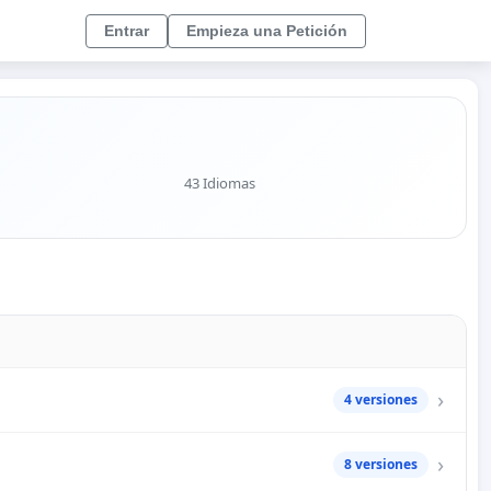
Entrar
Empieza una Petición
43 Idiomas
4 versiones
8 versiones