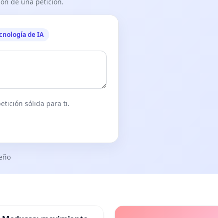
ón de una petición.
cnología de IA
tición sólida para ti.
seño