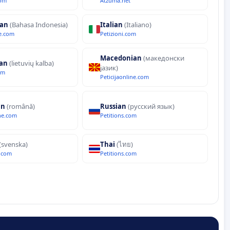
com
Atzuma.net
ian
(Bahasa Indonesia)
Italian
(Italiano)
ne.com
Petizioni.com
Macedonian
(македонски
ian
(lietuvių kalba)
јазик)
om
Peticijaonline.com
an
(română)
Russian
(русский язык)
ine.com
Petitions.com
(svenska)
Thai
(ไทย)
.com
Petitions.com