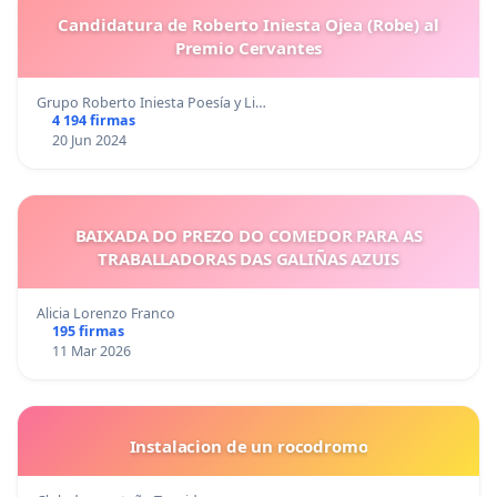
Candidatura de Roberto Iniesta Ojea (Robe) al
Premio Cervantes
Grupo Roberto Iniesta Poesía y Li…
4 194 firmas
20 Jun 2024
BAIXADA DO PREZO DO COMEDOR PARA AS
TRABALLADORAS DAS GALIÑAS AZUIS
Alicia Lorenzo Franco
195 firmas
11 Mar 2026
Instalacion de un rocodromo