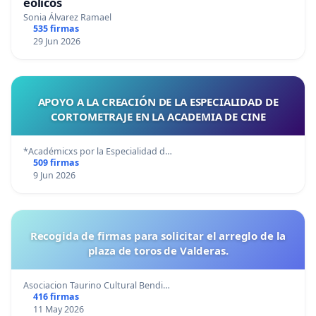
eólicos
Sonia Álvarez Ramael
535 firmas
29 Jun 2026
APOYO A LA CREACIÓN DE LA ESPECIALIDAD DE
CORTOMETRAJE EN LA ACADEMIA DE CINE
*Académicxs por la Especialidad d…
509 firmas
9 Jun 2026
Recogida de firmas para solicitar el arreglo de la
plaza de toros de Valderas.
Asociacion Taurino Cultural Bendi…
416 firmas
11 May 2026