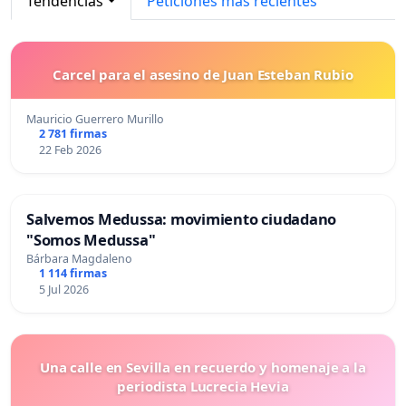
Tendencias
Peticiones más recientes
Carcel para el asesino de Juan Esteban Rubio
Mauricio Guerrero Murillo
2 781 firmas
22 Feb 2026
Salvemos Medussa: movimiento ciudadano
"Somos Medussa"
Bárbara Magdaleno
1 114 firmas
5 Jul 2026
Una calle en Sevilla en recuerdo y homenaje a la
periodista Lucrecia Hevia