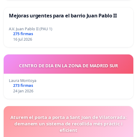
Mejoras urgentes para el barrio Juan Pablo II
A.V. Juan Pablo II (PAU 1)
275 firmas
16 Jul 2026
CENTRO DE DIA EN LA ZONA DE MADRID SUR
Laura Montoya
273 firmas
24 Jan 2026
Aturem el porta a porta a Sant Joan de Vilatorrada:
demanem un sistema de recollida més pràctic i
eficient