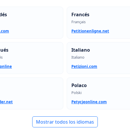
dés
Francés
Français
t.com
Petitionenligne.net
gués
Italiano
ês
Italiano
.online
Petizioni.com
Polaco
Polski
der.net
Petycjeonline.com
Mostrar todos los idiomas