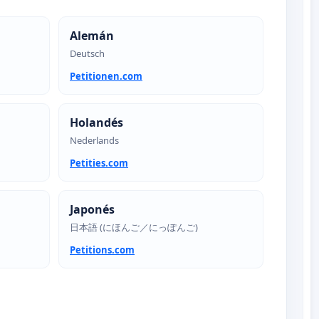
Alemán
Deutsch
Petitionen.com
Holandés
Nederlands
Petities.com
Japonés
日本語 (にほんご／にっぽんご)
Petitions.com