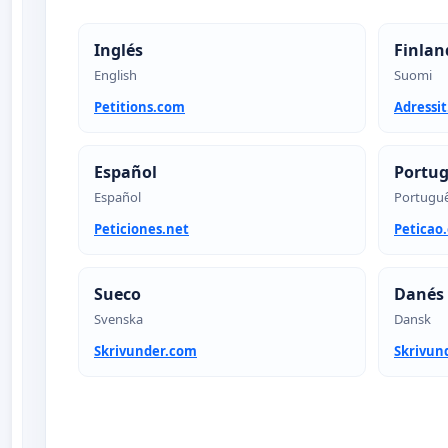
Inglés
Finlan
English
Suomi
Petitions.com
Adressi
Español
Portu
Español
Portugu
Peticiones.net
Peticao
Sueco
Danés
Svenska
Dansk
Skrivunder.com
Skrivun