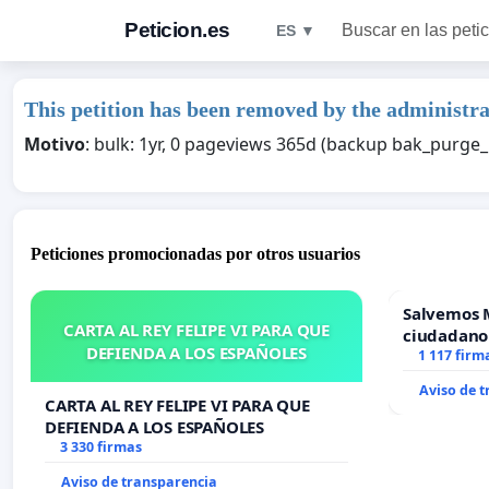
Peticion.es
Buscar en las peti
ES ▼
This petition has been removed by the administra
Motivo
: bulk: 1yr, 0 pageviews 365d (backup bak_purg
Peticiones promocionadas por otros usuarios
Salvemos 
CARTA AL REY FELIPE VI PARA QUE
ciudadano
DEFIENDA A LOS ESPAÑOLES
1 117 firm
Aviso de 
CARTA AL REY FELIPE VI PARA QUE
DEFIENDA A LOS ESPAÑOLES
3 330 firmas
Aviso de transparencia