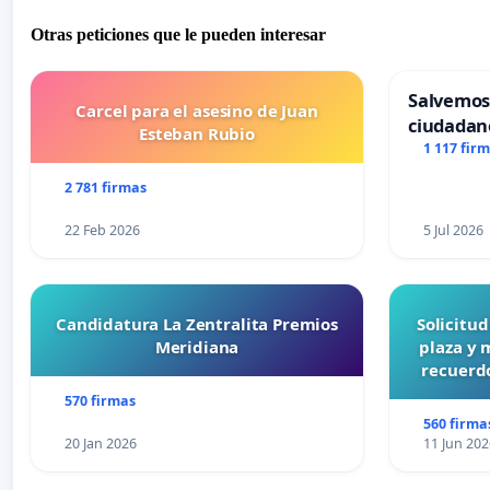
Otras peticiones que le pueden interesar
Salvemos
Carcel para el asesino de Juan
ciudadan
Esteban Rubio
1 117 fir
2 781 firmas
22 Feb 2026
5 Jul 2026
Candidatura La Zentralita Premios
Solicitu
Meridiana
plaza y 
recuerdo
570 firmas
560 firma
20 Jan 2026
11 Jun 202