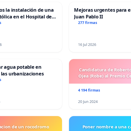
os la instalación de una
Mejoras urgentes para el
tólica en el Hospital de
Juan Pablo II
s
277 firmas
6
16 Jul 2026
ar agua potable en
Candidatura de Roberto
 las urbanizaciones
Ojea (Robe) al Premio C
s
4 194 firmas
6
20 Jun 2024
lacion de un rocodromo
Poner nombre a una ca