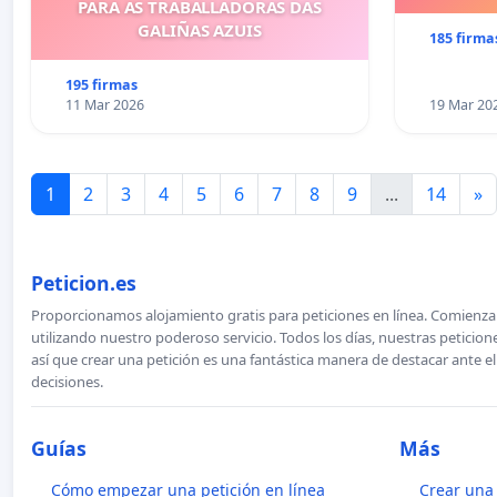
PARA AS TRABALLADORAS DAS
GALIÑAS AZUIS
185 firma
195 firmas
11 Mar 2026
19 Mar 20
1
2
3
4
5
6
7
8
9
...
14
»
Peticion.es
Proporcionamos alojamiento gratis para peticiones en línea. Comienza 
utilizando nuestro poderoso servicio. Todos los días, nuestras petici
así que crear una petición es una fantástica manera de destacar ante e
decisiones.
Guías
Más
Cómo empezar una petición en línea
Crear una 