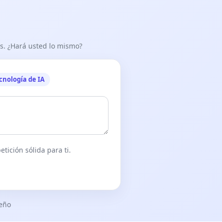
as. ¿Hará usted lo mismo?
cnología de IA
tición sólida para ti.
seño