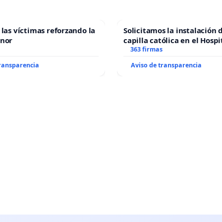
 las víctimas reforzando la
Solicitamos la instalación 
enor
capilla católica en el Hospi
Alcañiz
363 firmas
transparencia
Aviso de transparencia