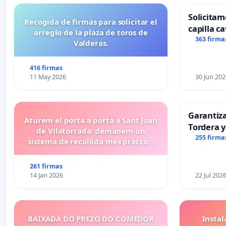
Solicitam
Recogida de firmas para solicitar el
capilla ca
arreglo de la plaza de toros de
Alcañiz
363 firma
Valderas.
416 firmas
11 May 2026
30 Jun 202
Garantiz
Aturem el porta a porta a Sant Joan
Tordera y
de Vilatorrada: demanem un
255 firma
sistema de recollida més pràctic i
eficient
261 firmas
14 Jan 2026
22 Jul 202
BAIXADA DO PREZO DO COMEDOR
Insta