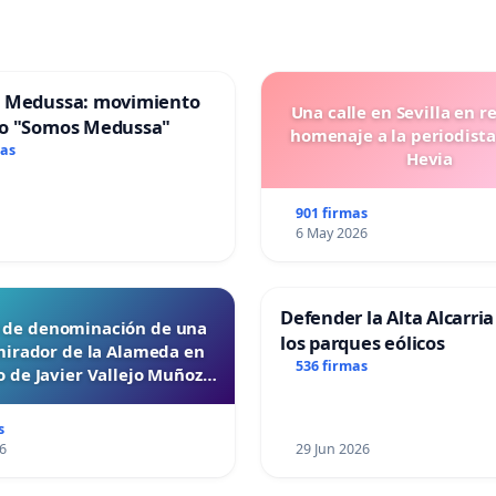
 Medussa: movimiento
Una calle en Sevilla en r
o "Somos Medussa"
homenaje a la periodista
mas
Hevia
901 firmas
6 May 2026
Defender la Alta Alcarria
d de denominación de una
los parques eólicos
mirador de la Alameda en
536 firmas
 de Javier Vallejo Muñoz
“Mazinger”
s
6
29 Jun 2026