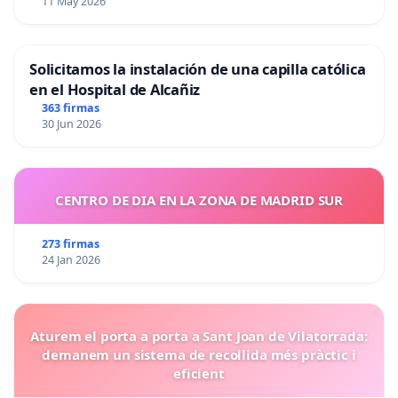
11 May 2026
Solicitamos la instalación de una capilla católica
en el Hospital de Alcañiz
363 firmas
30 Jun 2026
CENTRO DE DIA EN LA ZONA DE MADRID SUR
273 firmas
24 Jan 2026
Aturem el porta a porta a Sant Joan de Vilatorrada:
demanem un sistema de recollida més pràctic i
eficient