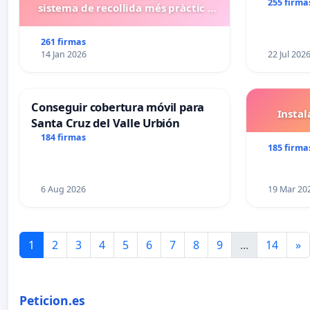
255 firma
sistema de recollida més pràctic i
eficient
261 firmas
14 Jan 2026
22 Jul 202
Conseguir cobertura móvil para
Insta
Santa Cruz del Valle Urbión
184 firmas
185 firma
6 Aug 2026
19 Mar 20
1
2
3
4
5
6
7
8
9
...
14
»
Peticion.es