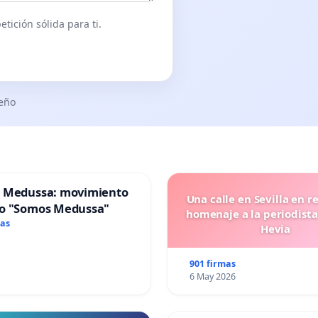
tición sólida para ti.
seño
 Medussa: movimiento
Una calle en Sevilla en r
o "Somos Medussa"
homenaje a la periodista
mas
Hevia
901 firmas
6 May 2026