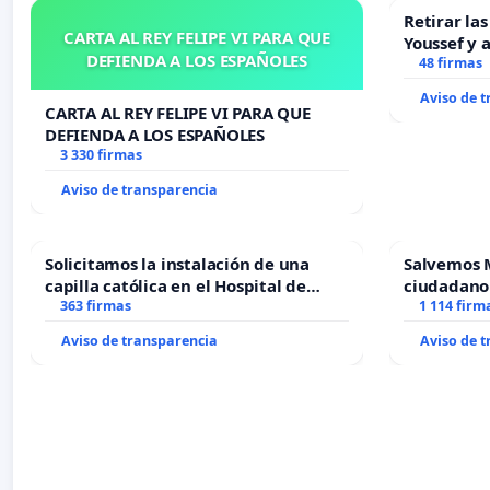
Retirar la
CARTA AL REY FELIPE VI PARA QUE
Youssef y 
DEFIENDA A LOS ESPAÑOLES
48 firmas
Aviso de 
CARTA AL REY FELIPE VI PARA QUE
DEFIENDA A LOS ESPAÑOLES
3 330 firmas
Aviso de transparencia
Solicitamos la instalación de una
Salvemos 
capilla católica en el Hospital de
ciudadano
Alcañiz
363 firmas
1 114 firm
Aviso de transparencia
Aviso de 