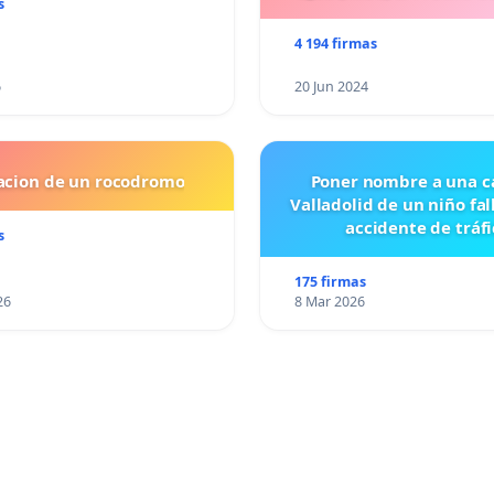
s
4 194 firmas
6
20 Jun 2024
lacion de un rocodromo
Poner nombre a una ca
Valladolid de un niño fal
accidente de tráfi
s
175 firmas
26
8 Mar 2026