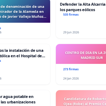
Defender la Alta Alcarria
d de denominación de una
los parques eólicos
mirador de la Alameda en
535 firmas
 de Javier Vallejo Muñoz
“Mazinger”
s
6
29 Jun 2026
os la instalación de una
CENTRO DE DIA EN LA 
tólica en el Hospital de
MADRID SUR
s
273 firmas
6
24 Jan 2026
ar agua potable en
Candidatura de Roberto
 las urbanizaciones
Ojea (Robe) al Premio C