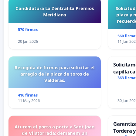
Candidatura La Zentralita Premios
Solicitu
Meridiana
plaza y 
recuerdo
570 firmas
560 firma
20 Jan 2026
11 Jun 202
Solicitam
Recogida de firmas para solicitar el
capilla ca
arreglo de la plaza de toros de
Alcañiz
363 firma
Valderas.
416 firmas
11 May 2026
30 Jun 202
Garantiz
Aturem el porta a porta a Sant Joan
Tordera y
de Vilatorrada: demanem un