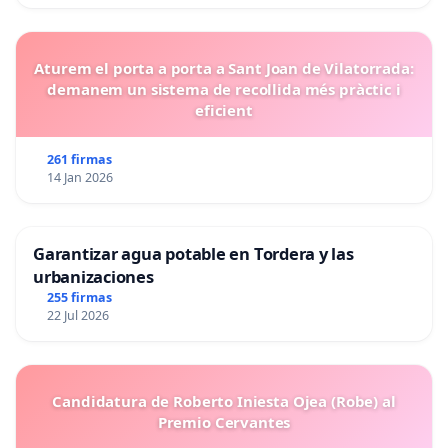
Aturem el porta a porta a Sant Joan de Vilatorrada:
demanem un sistema de recollida més pràctic i
eficient
261 firmas
14 Jan 2026
Garantizar agua potable en Tordera y las
urbanizaciones
255 firmas
22 Jul 2026
Candidatura de Roberto Iniesta Ojea (Robe) al
Premio Cervantes