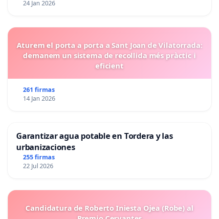
24 Jan 2026
Aturem el porta a porta a Sant Joan de Vilatorrada:
demanem un sistema de recollida més pràctic i
eficient
261 firmas
14 Jan 2026
Garantizar agua potable en Tordera y las
urbanizaciones
255 firmas
22 Jul 2026
Candidatura de Roberto Iniesta Ojea (Robe) al
Premio Cervantes