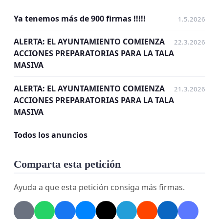
preservación total e íntegra
del pinar situado al
sur de la Calle Azor
, manteniendo
intacto
su
Ya tenemos más de 900 firmas !!!!!
1.5.2026
hábitat?
ALERTA: EL AYUNTAMIENTO COMIENZA
22.3.2026
IMPORTANTE
: Para obtener
ACCIONES PREPARATORIAS PARA LA TALA
MASIVA
ALERTA: EL AYUNTAMIENTO COMIENZA
21.3.2026
ACCIONES PREPARATORIAS PARA LA TALA
MASIVA
Todos los anuncios
Comparta esta petición
Ayuda a que esta petición consiga más firmas.
validez legal ante el Ayuntamiento, por favor,
cuando firmes esta petición,
añade tu DNI.