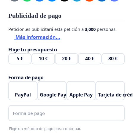
💚 Muchas gracias por ser parte de esta defensa
del pinar. Tu apoyo cuenta.
Publicidad de pago
Peticion.es publicitará esta petición a
3,000
personas.
Más información...
Elige tu presupuesto
5 €
10 €
20 €
40 €
80 €
Forma de pago
PayPal
Google Pay
Apple Pay
Tarjeta de créd
Forma de pago
Elige un método de pago para continuar.