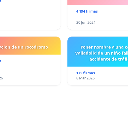
s
4 194 firmas
6
20 Jun 2024
lacion de un rocodromo
Poner nombre a una ca
Valladolid de un niño fal
accidente de tráfi
s
175 firmas
26
8 Mar 2026