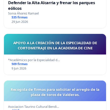
Defender la Alta Alcarria y frenar los parques
eólicos
Sonia Álvarez Ramael
535 firmas
29 Jun 2026
APOYO A LA CREACIÓN DE LA ESPECIALIDAD DE
CORTOMETRAJE EN LA ACADEMIA DE CINE
*Académicxs por la Especialidad d…
509 firmas
9 Jun 2026
Recogida de firmas para solicitar el arreglo de la
plaza de toros de Valderas.
Asociacion Taurino Cultural Bendi…