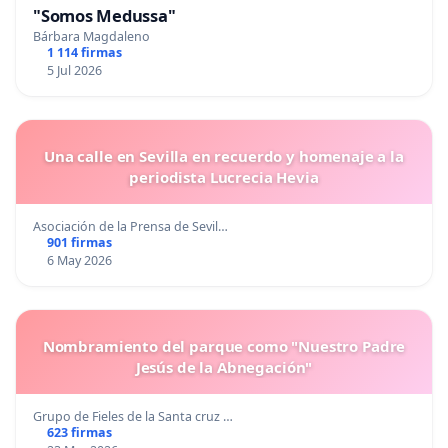
"Somos Medussa"
Bárbara Magdaleno
1 114 firmas
5 Jul 2026
Una calle en Sevilla en recuerdo y homenaje a la
periodista Lucrecia Hevia
Asociación de la Prensa de Sevil…
901 firmas
6 May 2026
Nombramiento del parque como "Nuestro Padre
Jesús de la Abnegación"
Grupo de Fieles de la Santa cruz …
623 firmas