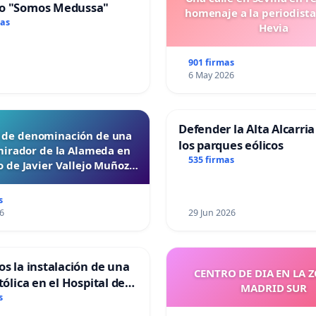
o "Somos Medussa"
homenaje a la periodista
mas
Hevia
901 firmas
6 May 2026
Defender la Alta Alcarria
d de denominación de una
los parques eólicos
mirador de la Alameda en
535 firmas
 de Javier Vallejo Muñoz
“Mazinger”
s
6
29 Jun 2026
os la instalación de una
CENTRO DE DIA EN LA 
tólica en el Hospital de
MADRID SUR
s