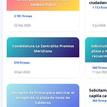
ciudadan
Esteban Rubio
1 113 fir
2 781 firmas
22 Feb 2026
5 Jul 2026
Candidatura La Zentralita Premios
Solicitu
Meridiana
plaza y 
recuerdo
570 firmas
560 firma
20 Jan 2026
11 Jun 202
Solicitam
Recogida de firmas para solicitar el
capilla ca
arreglo de la plaza de toros de
Alcañiz
363 firma
Valderas.