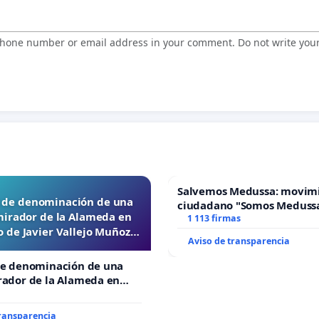
 phone number or email address in your comment. Do not write you
Salvemos Medussa: movim
d de denominación de una
ciudadano "Somos Meduss
mirador de la Alameda en
1 113 firmas
 de Javier Vallejo Muñoz
Aviso de transparencia
“Mazinger”
de denominación de una
rador de la Alameda en
e Javier Vallejo Muñoz
”
transparencia