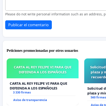
Please do not write personal information such as an address,
Publicar el comentario
Peticiones promocionadas por otros usuarios
CARTA AL REY FELIPE VI PARA QUE
Solicitu
DEFIENDA A LOS ESPAÑOLES
plaza y 
recuerdo
CARTA AL REY FELIPE VI PARA QUE
DEFIENDA A LOS ESPAÑOLES
Solicitud 
3 330 firmas
plaza y mi
recuerdo d
560 firmas
Aviso de transparencia
“Mazinger
Aviso de 