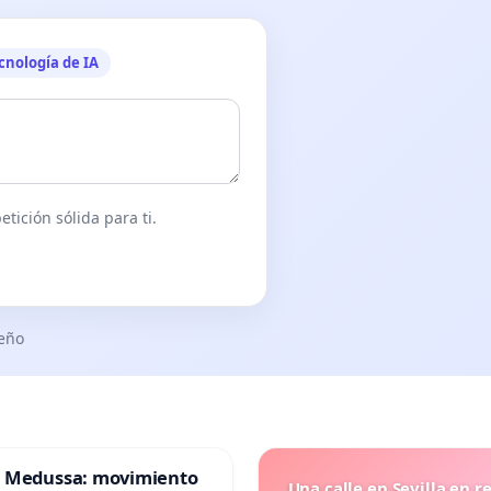
cnología de IA
tición sólida para ti.
seño
 Medussa: movimiento
Una calle en Sevilla en r