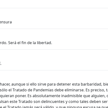
censura
. Será el fin de la libertad.
.
acer, aunque si ello sirve para detener esta barbaridad, bi
ólo el Tratado de Pandemias debe eliminarse. Es preciso, t
 quieran poner. Es absolutamente inadmisible que alguien, 
pulsan este Tratado son delincuentes y como tales deben ser
 el Tratado jamás será válido, y que ninguna excusa se pued