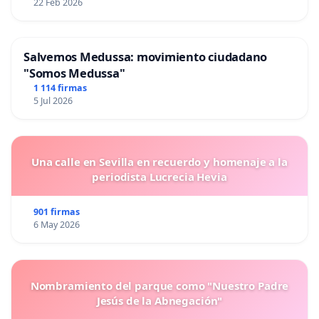
22 Feb 2026
Salvemos Medussa: movimiento ciudadano
"Somos Medussa"
1 114 firmas
5 Jul 2026
Una calle en Sevilla en recuerdo y homenaje a la
periodista Lucrecia Hevia
901 firmas
6 May 2026
Nombramiento del parque como "Nuestro Padre
Jesús de la Abnegación"