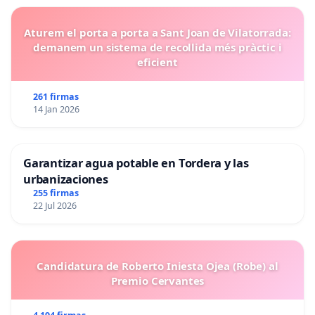
Aturem el porta a porta a Sant Joan de Vilatorrada:
demanem un sistema de recollida més pràctic i
eficient
261 firmas
14 Jan 2026
Garantizar agua potable en Tordera y las
urbanizaciones
255 firmas
22 Jul 2026
Candidatura de Roberto Iniesta Ojea (Robe) al
Premio Cervantes