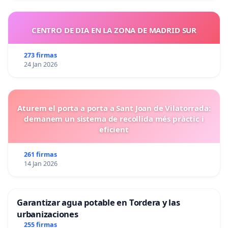
CENTRO DE DIA EN LA ZONA DE MADRID SUR
273 firmas
24 Jan 2026
Aturem el porta a porta a Sant Joan de Vilatorrada:
demanem un sistema de recollida més pràctic i
eficient
261 firmas
14 Jan 2026
Garantizar agua potable en Tordera y las
urbanizaciones
255 firmas