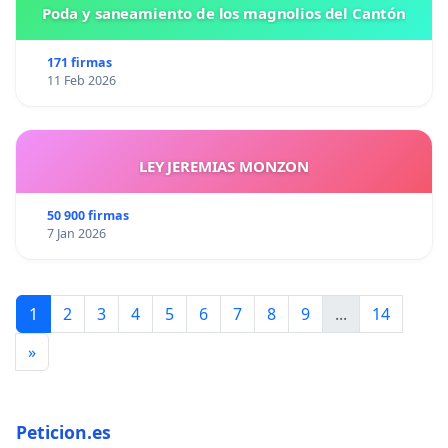
Poda y saneamiento de los magnolios del Cantón
171 firmas
11 Feb 2026
LEY JEREMIAS MONZON
50 900 firmas
7 Jan 2026
1
2
3
4
5
6
7
8
9
...
14
»
Peticion.es