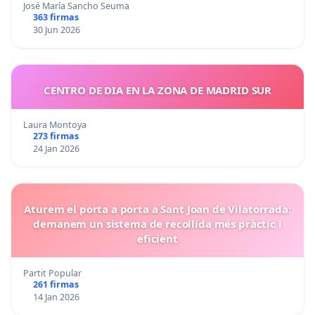
José María Sancho Seuma
363 firmas
30 Jun 2026
CENTRO DE DIA EN LA ZONA DE MADRID SUR
Laura Montoya
273 firmas
24 Jan 2026
Aturem el porta a porta a Sant Joan de Vilatorrada:
demanem un sistema de recollida més pràctic i
eficient
Partit Popular
261 firmas
14 Jan 2026