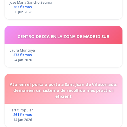
José María Sancho Seuma
363 firmas
30 Jun 2026
CENTRO DE DIA EN LA ZONA DE MADRID SUR
Laura Montoya
273 firmas
24 Jan 2026
Aturem el porta a porta a Sant Joan de Vilatorrada:
demanem un sistema de recollida més pràctic i
eficient
Partit Popular
261 firmas
14 Jan 2026