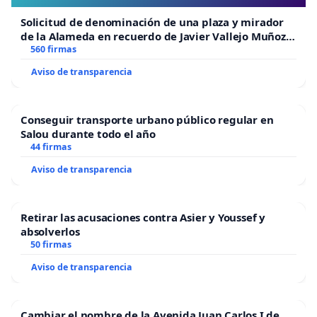
Solicitud de denominación de una plaza y mirador
de la Alameda en recuerdo de Javier Vallejo Muñoz
“Mazinger”
560 firmas
Aviso de transparencia
Conseguir transporte urbano público regular en
Salou durante todo el año
44 firmas
Aviso de transparencia
Retirar las acusaciones contra Asier y Youssef y
absolverlos
50 firmas
Aviso de transparencia
Cambiar el nombre de la Avenida Juan Carlos I de