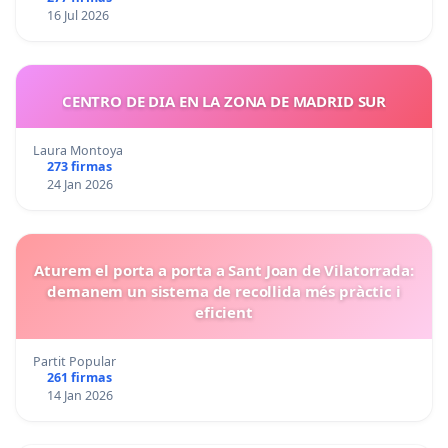
16 Jul 2026
CENTRO DE DIA EN LA ZONA DE MADRID SUR
Laura Montoya
273 firmas
24 Jan 2026
Aturem el porta a porta a Sant Joan de Vilatorrada:
demanem un sistema de recollida més pràctic i
eficient
Partit Popular
261 firmas
14 Jan 2026