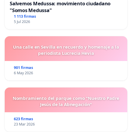
Salvemos Medussa: movimiento ciudadano
"Somos Medussa"
1 113 firmas
5 Jul 2026
Una calle en Sevilla en recuerdo y homenaje a la
periodista Lucrecia Hevia
901 firmas
6 May 2026
Nombramiento del parque como "Nuestro Padre
Jesús de la Abnegación"
623 firmas
23 Mar 2026