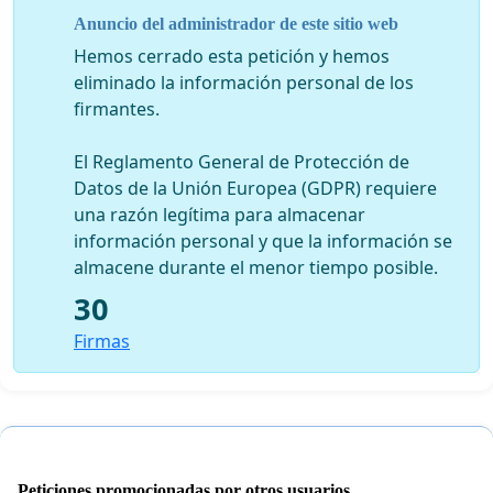
que se haga con algún ayuntamiento del sur de
Anuncio del administrador de este sitio web
Lanzarote, aparte de que se evitarán traslados, en la
Hemos cerrado esta petición y hemos
zona que se abran las oficinas de empleo, se
eliminado la información personal de los
dinamizarán los comercios.
firmantes.
El Reglamento General de Protección de
Datos de la Unión Europea (GDPR) requiere
una razón legítima para almacenar
información personal y que la información se
almacene durante el menor tiempo posible.
30
Firmas
Peticiones promocionadas por otros usuarios