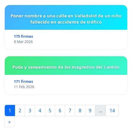
Poner nombre a una calle en Valladolid de un niño
fallecido en accidente de tráfico
175 firmas
8 Mar 2026
Poda y saneamiento de los magnolios del Cantón
171 firmas
11 Feb 2026
1
2
3
4
5
6
7
8
9
...
14
»