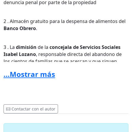
denuncia penal por parte de la propiedad
2 . Almacén gratuito para la despensa de alimentos del
Banco Obrero
.
3 . La
dimisión
de la
concejala de Servicios Sociales
Isabel Lozano
, responsable directa del abandono de
los cientos de familias que se acercan y que siguen
esperando una solución por parte de las instituciones.
...Mostrar más
4 . Que el Ayuntamiento, Generalitat o el Estado asuma
la
propiedad del
inmueble
y lo ceda a la
Esperanza
Obrera
para que pueda continuar su labor.
Contactar con el autor
5 .
Trabajo digno
y
alternativa habitacional
para las
personas desahuciadas que viven en la Esperanza