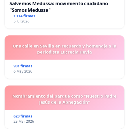
Salvemos Medussa: movimiento ciudadano
"Somos Medussa"
1 114 firmas
5 Jul 2026
Una calle en Sevilla en recuerdo y homenaje a la
periodista Lucrecia Hevia
901 firmas
6 May 2026
Nombramiento del parque como "Nuestro Padre
Jesús de la Abnegación"
623 firmas
23 Mar 2026