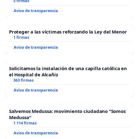
5 firmas
Aviso de transparencia
Proteger a las víctimas reforzando la Ley del Menor
1 firmas
Aviso de transparencia
Solicitamos la instalación de una capilla católica en
el Hospital de Alcañiz
363 firmas
Aviso de transparencia
INFORMACIÓN PROTECCIÓN DE DATOS:
Salvemos Medussa: movimiento ciudadano "Somos
De acuerdo con la normativa vigente de protección de
Medussa"
datos se le informa de que el tratamiento de sus datos
1 114 firmas
personales serán tratados por el Frente Obrero, con la
Aviso de transparencia
finalidad de informar acerca del resultado de la