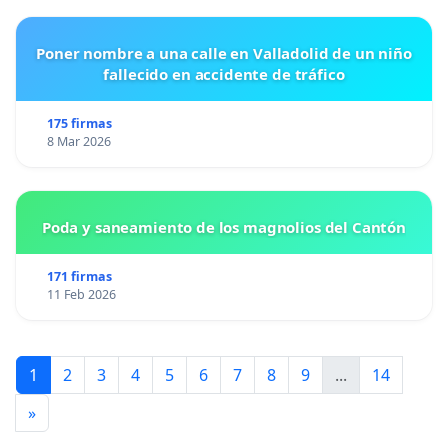
Poner nombre a una calle en Valladolid de un niño
fallecido en accidente de tráfico
175 firmas
8 Mar 2026
Poda y saneamiento de los magnolios del Cantón
171 firmas
11 Feb 2026
1
2
3
4
5
6
7
8
9
...
14
»