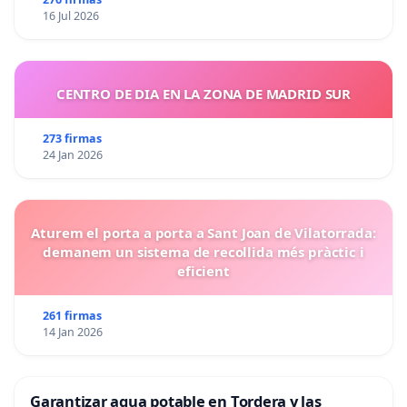
16 Jul 2026
CENTRO DE DIA EN LA ZONA DE MADRID SUR
273 firmas
24 Jan 2026
Aturem el porta a porta a Sant Joan de Vilatorrada:
demanem un sistema de recollida més pràctic i
eficient
261 firmas
14 Jan 2026
Garantizar agua potable en Tordera y las