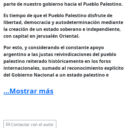
parte de nuestro gobierno hacia el Pueblo Palestino.
Es tiempo de que el Pueblo Palestino disfrute de
libertad, democracia y autodeterminación mediante
la creación de un estado soberano e independiente,
con capital en jerusalén Oriental.
Por esto, y considerando el constante apoyo
argentino a las justas reivindicaciones del pueblo
palestino reiterado históricamente en los foros
internacionales, sumado al reconocimiento explícito
del Gobierno Nacional a un estado palestino e
independiente y soberano, construido sobre las
fronteras existentes al 4 de junio de 1967 con
...Mostrar más
Jerusalén Oriental como su capital, es que venimos a
solicitar la reiteración de esta voluntad política,
expresando en el próximo mes de septiembre en la
Asamblea general de la ONU, su firme apoyo y
adhesión a la creación del Estado Palestino,
Contactar con el autor