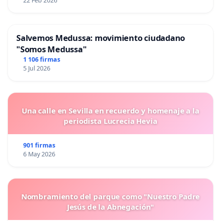
22 Feb 2026
Salvemos Medussa: movimiento ciudadano
"Somos Medussa"
1 106 firmas
5 Jul 2026
Una calle en Sevilla en recuerdo y homenaje a la
periodista Lucrecia Hevia
901 firmas
6 May 2026
Nombramiento del parque como "Nuestro Padre
Jesús de la Abnegación"