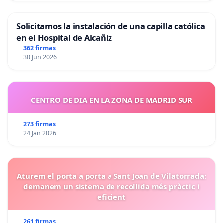
Solicitamos la instalación de una capilla católica
en el Hospital de Alcañiz
362 firmas
30 Jun 2026
CENTRO DE DIA EN LA ZONA DE MADRID SUR
273 firmas
24 Jan 2026
Aturem el porta a porta a Sant Joan de Vilatorrada:
demanem un sistema de recollida més pràctic i
eficient
261 firmas