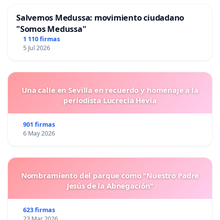
Salvemos Medussa: movimiento ciudadano
"Somos Medussa"
1 110 firmas
5 Jul 2026
Una calle en Sevilla en recuerdo y homenaje a la
periodista Lucrecia Hevia
901 firmas
6 May 2026
Nombramiento del parque como "Nuestro Padre
Jesús de la Abnegación"
623 firmas
23 Mar 2026