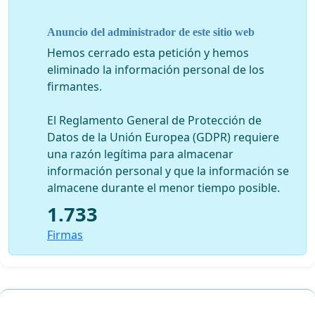
dictadura?
Anuncio del administrador de este sitio web
¿Seremos capaces de construir y fortalecer los
mecanismos que desarrollen un Poder Judicial eficaz y
Hemos cerrado esta petición y hemos
transparente?
eliminado la información personal de los
firmantes.
¿Será necesaria la remoción de los actuales ministros
de la SCJ el único camino para que estos avances sean
El Reglamento General de Protección de
posibles?
Datos de la Unión Europea (GDPR) requiere
una razón legítima para almacenar
Por una real independencia de jueces y fiscales. Por una
información personal y que la información se
democracia construida sobre la Verdad y la Justicia.
almacene durante el menor tiempo posible.
1.733
Firmas