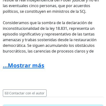
reside la real independencia del Poder Judicial y no en
las eventuales cinco personas, que por acuerdos
políticos, se constituyen en ministros de la SCJ.
Consideramos que la sombra de la declaración de
inconstitucionalidad de la ley 18.831, representa un
episodio significativo y representativo de las tantas
amenazas y trabas sostenidas desde la restauración
democrática. Se siguen acumulando los obstáculos
burocráticos, las carencias de procesos claros y de
oficinas especializadas para el acompañamiento las
víctimas denunciantes de crímenes terribles, se
...Mostrar más
perpetúa la vulnerabilidad del Estado democrático en la
escasa trasparencia de los procesos judiciales.
Nos preguntamos:
Contactar con el autor
¿Podremos como sociedad romper el largo destino de
impunidad, silencio y complicidad que nos legó la