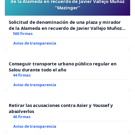
de la Alameda en recuerdo de Javier Vallejo Muñoz
“Mazinger”
Solicitud de denominación de una plaza y mirador
de la Alameda en recuerdo de Javier Vallejo Muñoz
“Mazinger”
560 firmas
Aviso de transparencia
Conseguir transporte urbano público regular en
Salou durante todo el año
44 firmas
Aviso de transparencia
Retirar las acusaciones contra Asier y Youssef y
absolverlos
46 firmas
Aviso de transparencia