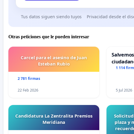
Tus datos siguen siendo tuyos
Privacidad desde el di
Otras peticiones que le pueden interesar
Salvemos
Carcel para el asesino de Juan
ciudadan
Esteban Rubio
1 114 fir
2 781 firmas
22 Feb 2026
5 Jul 2026
Candidatura La Zentralita Premios
Solicitu
Meridiana
plaza y 
recuerdo