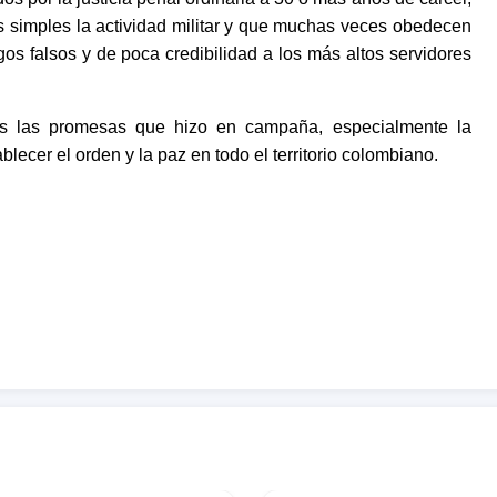
s simples la actividad militar y que muchas veces obedecen
os falsos y de poca credibilidad a los más altos servidores
as las promesas que hizo en campaña, especialmente la
blecer el orden y la paz en todo el territorio colombiano.
narcotraficantes, terroristas y responsables de delitos de
ica y jurídicamente que el Gobierno, en nombre del Estado y
 en caso de ser condenados y su eventual participación en
an el secuestro, el terrorismo y el narcotráfico, los crímenes
rocidad y barbarie que no pueden ser olvidados ni mucho
resentantes en el Estado, por medio de propuestas como la
presentó a la mesa de Unidad Nacional.