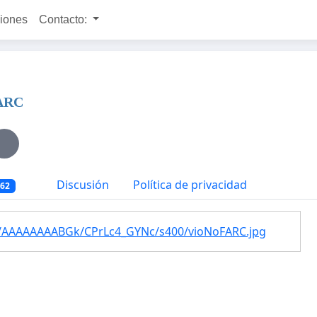
ciones
Contacto:
ARC
Discusión
Política de privacidad
962
7I/AAAAAAAABGk/CPrLc4_GYNc/s400/vioNoFARC.jpg