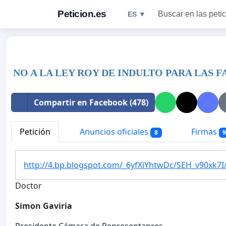
Peticion.es
Buscar en las peti
ES ▼
NO A LA LEY ROY DE INDULTO PARA LAS F
Compartir en Facebook (478)
Petición
Anuncios oficiales
Firmas
8
http://4.bp.blogspot.com/_6yfXiYhtwDc/SEH_v90xk
Doctor
Simon Gaviria