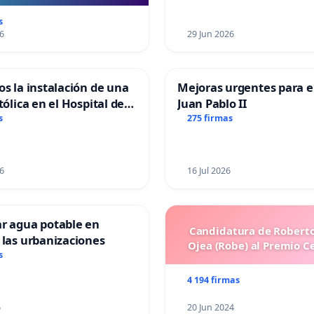
“Mazinger”
s
6
29 Jun 2026
os la instalación de una
Mejoras urgentes para el
tólica en el Hospital de
Juan Pablo II
s
275 firmas
6
16 Jul 2026
ar agua potable en
Candidatura de Roberto
 las urbanizaciones
Ojea (Robe) al Premio C
s
4 194 firmas
6
20 Jun 2024