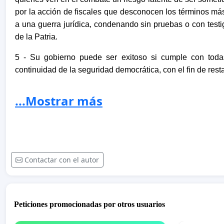
por la acción de fiscales que desconocen los términos má
a una guerra jurídica, condenando sin pruebas o con testig
de la Patria.
5 - Su gobierno puede ser exitoso si cumple con tod
continuidad de la seguridad democrática, con el fin de resta
6 - Las Farc y el ELN son bandas criminales organizadas, 
...Mostrar más
lesa humanidad, por lo cual sería inadmisible moral, polít
del Pueblo colombiano, permita la suspensión de la pena
cargos públicos y de poder contratar con el Estado.
7 - Aún si los grupos guerrilleros de las Farc y el ELN dejar
Contactar con el autor
cometidos durante más de seis décadas son actos de fe
menos sujetos de perdón por la sociedad civil y sus rep
radicada por el senador Roy Barreras y que usted avaló y 
Peticiones promocionadas por otros usuarios