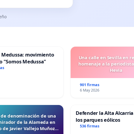
seño
 Medussa: movimiento
Una calle en Sevilla en r
o "Somos Medussa"
homenaje a la periodista
mas
Hevia
901 firmas
6 May 2026
Defender la Alta Alcarria
d de denominación de una
los parques eólicos
mirador de la Alameda en
536 firmas
 de Javier Vallejo Muñoz