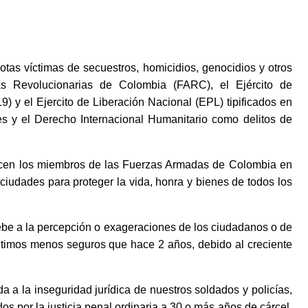
tas víctimas de secuestros, homicidios, genocidios y otros
s Revolucionarias de Colombia (FARC), el Ejército de
) y el Ejercito de Liberación Nacional (EPL) tipificados en
les y el Derecho Internacional Humanitario como delitos de
hacen los miembros de las Fuerzas Armadas de Colombia en
iudades para proteger la vida, honra y bienes de todos los
debe a la percepción o exageraciones de los ciudadanos o de
timos menos seguros que hace 2 años, debido al creciente
a a la inseguridad jurídica de nuestros soldados y policías,
s por la justicia penal ordinaria a 30 o más años de cárcel,