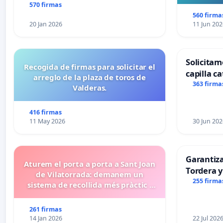
570 firmas
560 firma
20 Jan 2026
11 Jun 202
Solicitam
Recogida de firmas para solicitar el
capilla ca
arreglo de la plaza de toros de
Alcañiz
363 firma
Valderas.
416 firmas
11 May 2026
30 Jun 202
Garantiz
Aturem el porta a porta a Sant Joan
Tordera y
de Vilatorrada: demanem un
255 firma
sistema de recollida més pràctic i
eficient
261 firmas
14 Jan 2026
22 Jul 202