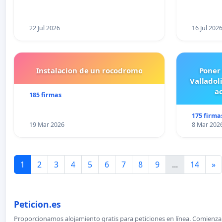
22 Jul 2026
16 Jul 202
Instalacion de un rocodromo
Poner
Valladol
ac
185 firmas
175 firma
19 Mar 2026
8 Mar 202
1
2
3
4
5
6
7
8
9
...
14
»
Peticion.es
Proporcionamos alojamiento gratis para peticiones en línea. Comienza 