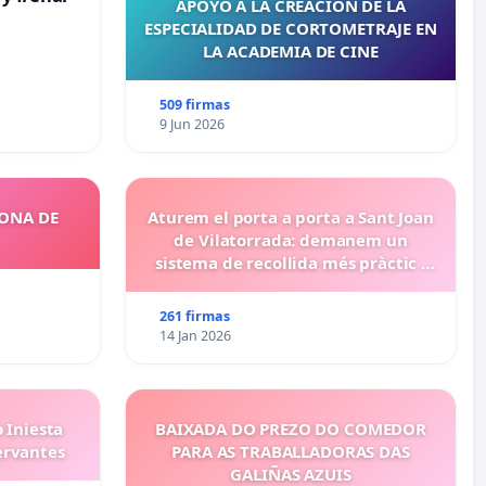
APOYO A LA CREACIÓN DE LA
ESPECIALIDAD DE CORTOMETRAJE EN
LA ACADEMIA DE CINE
509 firmas
9 Jun 2026
ZONA DE
Aturem el porta a porta a Sant Joan
de Vilatorrada: demanem un
sistema de recollida més pràctic i
eficient
261 firmas
14 Jan 2026
 Iniesta
BAIXADA DO PREZO DO COMEDOR
ervantes
PARA AS TRABALLADORAS DAS
GALIÑAS AZUIS