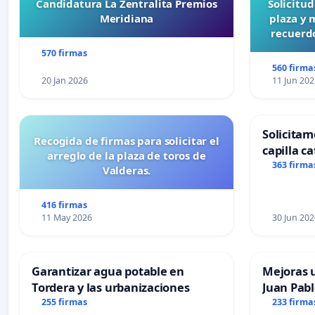
Candidatura La Zentralita Premios
Solicitu
Meridiana
plaza y 
recuerdo
570 firmas
560 firma
20 Jan 2026
11 Jun 202
Solicitam
Recogida de firmas para solicitar el
capilla ca
arreglo de la plaza de toros de
Alcañiz
363 firma
Valderas.
416 firmas
11 May 2026
30 Jun 202
Garantizar agua potable en
Mejoras u
Tordera y las urbanizaciones
Juan Pabl
255 firmas
233 firma