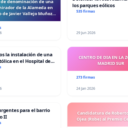
d de denominación de una
los parques eólicos
mirador de la Alameda en
535 firmas
 de Javier Vallejo Muñoz
“Mazinger”
s
6
29 Jun 2026
os la instalación de una
CENTRO DE DIA EN LA 
tólica en el Hospital de
MADRID SUR
s
273 firmas
6
24 Jan 2026
rgentes para el barrio
Candidatura de Roberto
o II
Ojea (Robe) al Premio C
s