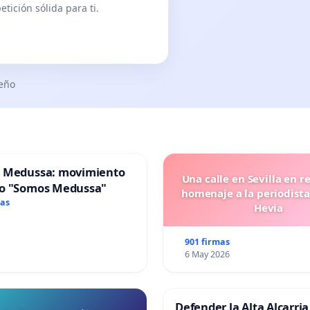
tición sólida para ti.
seño
 Medussa: movimiento
Una calle en Sevilla en r
o "Somos Medussa"
homenaje a la periodista
mas
Hevia
901 firmas
6 May 2026
Defender la Alta Alcarria