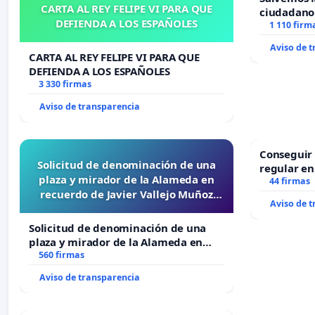
CARTA AL REY FELIPE VI PARA QUE
ciudadano
DEFIENDA A LOS ESPAÑOLES
1 110 firm
Aviso de 
CARTA AL REY FELIPE VI PARA QUE
DEFIENDA A LOS ESPAÑOLES
3 330 firmas
Aviso de transparencia
Conseguir 
Solicitud de denominación de una
regular en
plaza y mirador de la Alameda en
44 firmas
recuerdo de Javier Vallejo Muñoz
Aviso de 
“Mazinger”
Solicitud de denominación de una
plaza y mirador de la Alameda en
recuerdo de Javier Vallejo Muñoz
560 firmas
“Mazinger”
Aviso de transparencia