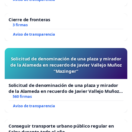
Cierre de fronteras
3 firmas
Aviso de transparencia
Solicitud de denominación de una plaza y mirador
de la Alameda en recuerdo de Javier Vallejo Muñoz
“Mazinger”
Solicitud de denominación de una plaza y mirador
de la Alameda en recuerdo de Javier Vallejo Muñoz
“Mazinger”
560 firmas
Aviso de transparencia
Conseguir transporte urbano público regular en
Salou durante todo el año