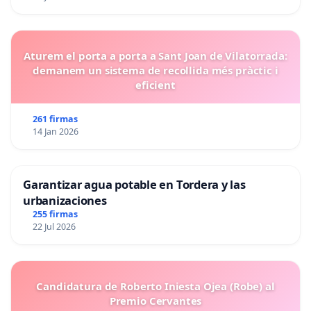
Aturem el porta a porta a Sant Joan de Vilatorrada:
demanem un sistema de recollida més pràctic i
eficient
261 firmas
14 Jan 2026
Garantizar agua potable en Tordera y las
urbanizaciones
255 firmas
22 Jul 2026
Candidatura de Roberto Iniesta Ojea (Robe) al
Premio Cervantes