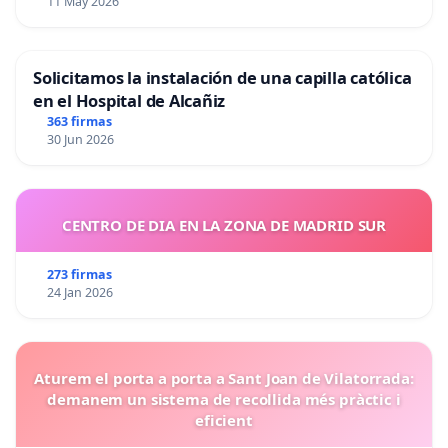
11 May 2026
Solicitamos la instalación de una capilla católica
en el Hospital de Alcañiz
363 firmas
30 Jun 2026
CENTRO DE DIA EN LA ZONA DE MADRID SUR
273 firmas
24 Jan 2026
Aturem el porta a porta a Sant Joan de Vilatorrada:
demanem un sistema de recollida més pràctic i
eficient