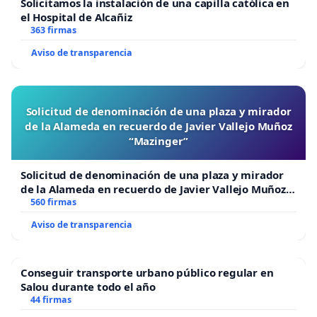
Solicitamos la instalación de una capilla católica en
el Hospital de Alcañiz
363 firmas
Aviso de transparencia
Solicitud de denominación de una plaza y mirador
de la Alameda en recuerdo de Javier Vallejo Muñoz
“Mazinger”
Solicitud de denominación de una plaza y mirador
de la Alameda en recuerdo de Javier Vallejo Muñoz
“Mazinger”
560 firmas
Aviso de transparencia
Conseguir transporte urbano público regular en
Salou durante todo el año
44 firmas