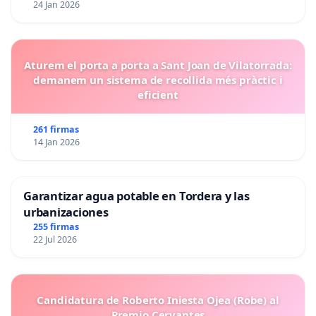
24 Jan 2026
Aturem el porta a porta a Sant Joan de Vilatorrada:
demanem un sistema de recollida més pràctic i
eficient
261 firmas
14 Jan 2026
Garantizar agua potable en Tordera y las
urbanizaciones
255 firmas
22 Jul 2026
Candidatura de Roberto Iniesta Ojea (Robe) al
Premio Cervantes