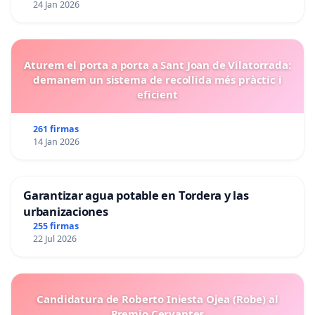
24 Jan 2026
Aturem el porta a porta a Sant Joan de Vilatorrada:
demanem un sistema de recollida més pràctic i
eficient
261 firmas
14 Jan 2026
Garantizar agua potable en Tordera y las
urbanizaciones
255 firmas
22 Jul 2026
Candidatura de Roberto Iniesta Ojea (Robe) al
Premio Cervantes