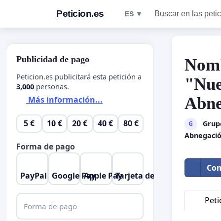
Peticion.es
Buscar en las peti
ES ▼
Publicidad de pago
Nomb
Peticion.es publicitará esta petición a
"Nue
3,000
personas.
Abne
Más información...
5 €
10 €
20 €
40 €
80 €
Grupo
G
Abnegació
Forma de pago
Com
PayPal
Google Pay
Apple Pay
Tarjeta de crédito
Peti
Forma de pago