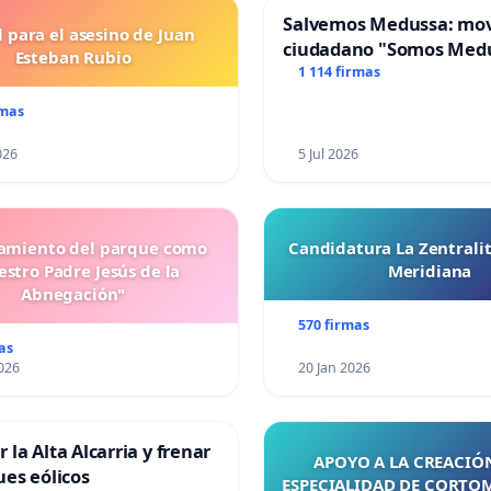
Salvemos Medussa: mo
l para el asesino de Juan
ciudadano "Somos Med
Esteban Rubio
1 114 firmas
rmas
026
5 Jul 2026
miento del parque como
Candidatura La Zentrali
stro Padre Jesús de la
Meridiana
Abnegación"
570 firmas
as
026
20 Jan 2026
 la Alta Alcarria y frenar
APOYO A LA CREACIÓN
ues eólicos
ESPECIALIDAD DE CORTO