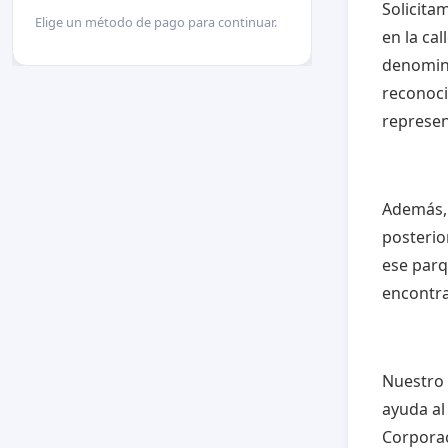
Solicita
Elige un método de pago para continuar.
en la ca
denomina
reconoci
represen
Además, 
posteri
ese parq
encontra
Nuestro 
ayuda al
Corporac