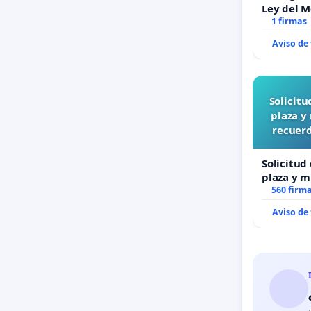
Ley del 
1 firmas
Aviso de
Solicit
plaza y
recuerd
Solicitud
plaza y m
recuerdo 
560 firm
“Mazinge
Aviso de