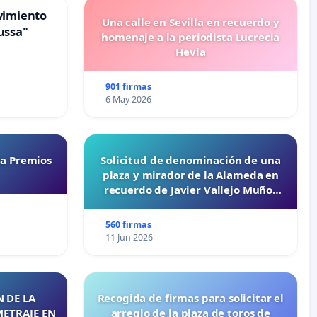
vimiento
Una calle en Sevilla en recuerdo y
ussa"
homenaje a la periodista Lucrecia
Hevia
901 firmas
6 May 2026
ta Premios
Solicitud de denominación de una
plaza y mirador de la Alameda en
recuerdo de Javier Vallejo Muñoz
“Mazinger”
560 firmas
11 Jun 2026
 DE LA
Recogida de firmas para solicitar el
METRAJE EN
arreglo de la plaza de toros de