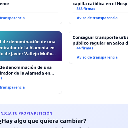
Menor
capilla católica en el Hosp
Alcañiz
363 firmas
 transparencia
Aviso de transparencia
Conseguir transporte urb
ud de denominación de una
público regular en Salou 
 mirador de la Alameda en
todo el año
44 firmas
o de Javier Vallejo Muñoz
Aviso de transparencia
“Mazinger”
 de denominación de una
irador de la Alameda en
de Javier Vallejo Muñoz
as
r”
 transparencia
INICIA TU PROPIA PETICIÓN
¿Hay algo que quiera cambiar?