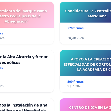
miento del parque como
Candidatura La Zentrali
stro Padre Jesús de la
Meridiana
Abnegación"
570 firmas
as
026
20 Jan 2026
 la Alta Alcarria y frenar
APOYO A LA CREACIÓN
ues eólicos
ESPECIALIDAD DE CORTO
as
LA ACADEMIA DE C
509 firmas
026
9 Jun 2026
mos la instalación de una
CENTRO DE DIA EN LA 
atólica en el Hospital de