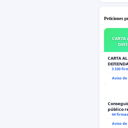
Peticiones 
CARTA A
DEFI
CARTA AL 
DEFIENDA
3 330 fir
Aviso de
Consegui
público r
todo el a
44 firma
Aviso de