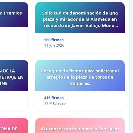
ta Premios
Solicitud de denominación de una
plaza y mirador de la Alameda en
recuerdo de Javier Vallejo Muñoz
“Mazinger”
560 firmas
11 Jun 2026
 DE LA
Recogida de firmas para solicitar el
METRAJE EN
arreglo de la plaza de toros de
INE
Valderas.
416 firmas
11 May 2026
ZONA DE
Aturem el porta a porta a Sant Joan