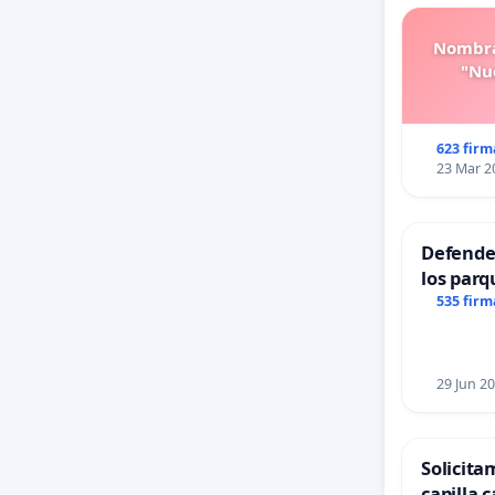
Nombra
"Nue
623 firm
23 Mar 2
Defender
los parq
535 firm
29 Jun 2
Solicita
capilla c