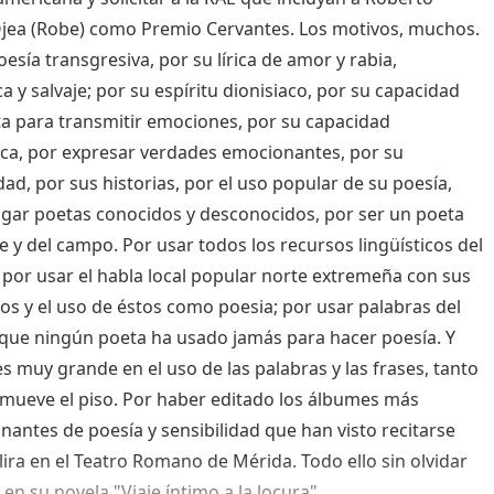
Ojea (Robe) como Premio Cervantes. Los motivos, muchos.
oesía transgresiva, por su lírica de amor y rabia,
a y salvaje; por su espíritu dionisiaco, por su capacidad
sta para transmitir emociones, por su capacidad
ca, por expresar verdades emocionantes, por su
dad, por sus historias, por el uso popular de su poesía,
lgar poetas conocidos y desconocidos, por ser un poeta
le y del campo. Por usar todos los recursos lingüísticos del
 por usar el habla local popular norte extremeña con sus
os y el uso de éstos como poesia; por usar palabras del
que ningún poeta ha usado jamás para hacer poesía. Y
s muy grande en el uso de las palabras y las frases, tanto
mueve el piso. Por haber editado los álbumes más
nantes de poesía y sensibilidad que han visto recitarse
lira en el Teatro Romano de Mérida. Todo ello sin olvidar
 en su novela "Viaje íntimo a la locura".