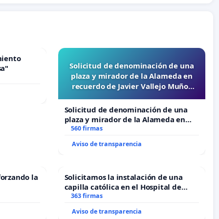
miento
Solicitud de denominación de una
sa"
plaza y mirador de la Alameda en
recuerdo de Javier Vallejo Muñoz
“Mazinger”
Solicitud de denominación de una
plaza y mirador de la Alameda en
recuerdo de Javier Vallejo Muñoz
560 firmas
“Mazinger”
Aviso de transparencia
forzando la
Solicitamos la instalación de una
capilla católica en el Hospital de
Alcañiz
363 firmas
Aviso de transparencia