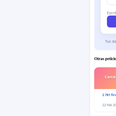
Escri
Tus da
Otras petici
Carce
2 781 fi
22 Feb 2