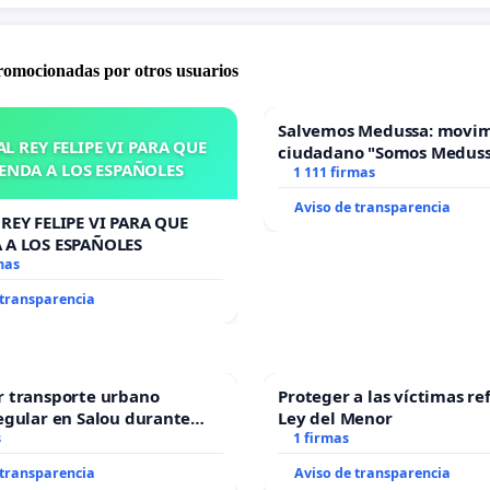
promocionadas por otros usuarios
Salvemos Medussa: movi
L REY FELIPE VI PARA QUE
ciudadano "Somos Medus
ENDA A LOS ESPAÑOLES
1 111 firmas
Aviso de transparencia
REY FELIPE VI PARA QUE
 A LOS ESPAÑOLES
mas
 transparencia
r transporte urbano
Proteger a las víctimas re
egular en Salou durante
Ley del Menor
ño
s
1 firmas
 transparencia
Aviso de transparencia