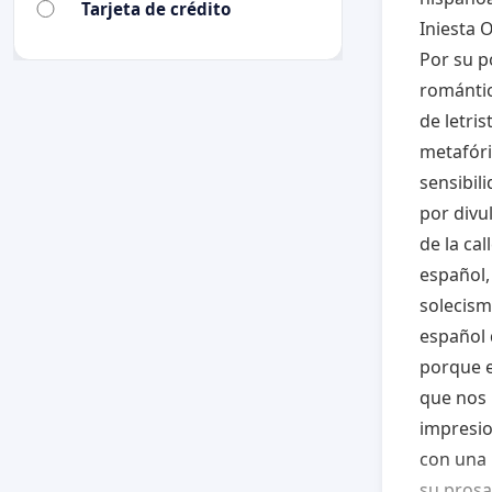
Tarjeta de crédito
Iniesta 
Por su p
romántic
de letri
metafóri
sensibili
por divu
de la cal
español,
solecism
español 
porque e
que nos 
impresio
con una 
su prosa