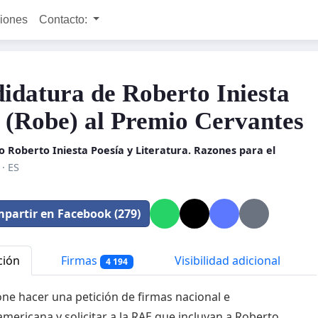
ciones
Contacto:
idatura de Roberto Iniesta
 (Robe) al Premio Cervantes
 Roberto Iniesta Poesía y Literatura. Razones para el
· ES
partir en Facebook (279)
ción
Firmas
Visibilidad adicional
4 194
ne hacer una petición de firmas nacional e
mericana y solicitar a la RAE que incluyan a Roberto