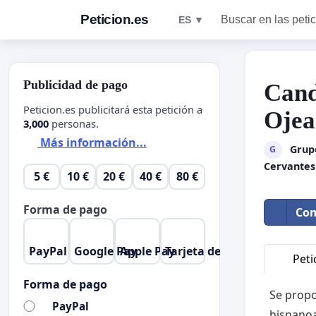
Peticion.es
Buscar en las peti
ES ▼
Publicidad de pago
Cand
Peticion.es publicitará esta petición a
Ojea
3,000
personas.
Más información...
Grupo
G
Cervantes
5 €
10 €
20 €
40 €
80 €
Forma de pago
Com
PayPal
Google Pay
Apple Pay
Tarjeta de crédito
Peti
Forma de pago
Se propo
PayPal
hispanoa