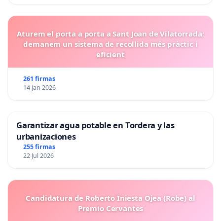
Aturem el porta a porta a Sant Joan de Vilatorrada:
demanem un sistema de recollida més pràctic i
eficient
261 firmas
14 Jan 2026
Garantizar agua potable en Tordera y las
urbanizaciones
255 firmas
22 Jul 2026
Candidatura de Roberto Iniesta Ojea (Robe) al
Premio Cervantes