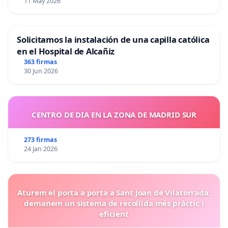
11 May 2026
Solicitamos la instalación de una capilla católica
en el Hospital de Alcañiz
363 firmas
30 Jun 2026
CENTRO DE DIA EN LA ZONA DE MADRID SUR
273 firmas
24 Jan 2026
Aturem el porta a porta a Sant Joan de Vilatorrada:
demanem un sistema de recollida més pràctic i
eficient