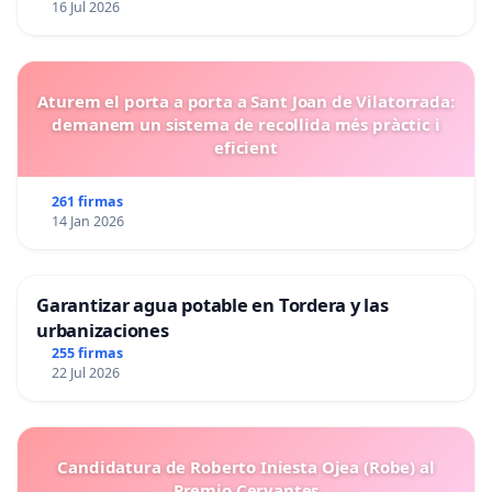
16 Jul 2026
Aturem el porta a porta a Sant Joan de Vilatorrada:
demanem un sistema de recollida més pràctic i
eficient
261 firmas
14 Jan 2026
Garantizar agua potable en Tordera y las
urbanizaciones
255 firmas
22 Jul 2026
Candidatura de Roberto Iniesta Ojea (Robe) al
Premio Cervantes